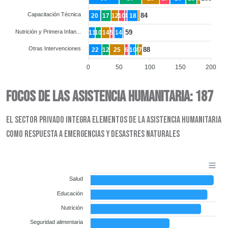
Capacitación Técnica
84
20
17
12
10
4
18
Nutrición y Primera Infan...
59
11
10
14
5
14
Otras Intervenciones
88
22
12
25
6
10
4
7
0
50
100
150
200
FOCOS DE LAS ASISTENCIA HUMANITARIA: 187
El sector privado integra elementos de la asistencia humanitaria
como respuesta a emergencias y desastres naturales
Salud
Educación
Nutrición
Seguridad alimentaria