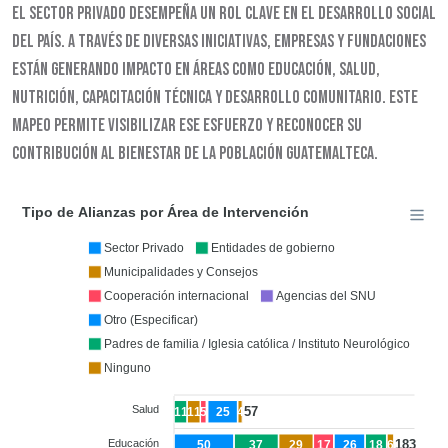
El sector privado desempeña un rol clave en el desarrollo social
del país. A través de diversas iniciativas, empresas y fundaciones
están generando impacto en áreas como educación, salud,
nutrición, capacitación técnica y desarrollo comunitario. Este
mapeo permite visibilizar ese esfuerzo y reconocer su
contribución al bienestar de la población guatemalteca.
Tipo de Alianzas por Área de Intervención
Sector Privado
Entidades de gobierno
Municipalidades y Consejos
Cooperación internacional
Agencias del SNU
Otro (Especificar)
Padres de familia / Iglesia católica / Instituto Neurológico
Ninguno
Salud
57
11
11
5
25
4
Educación
183
50
37
29
17
26
18
6