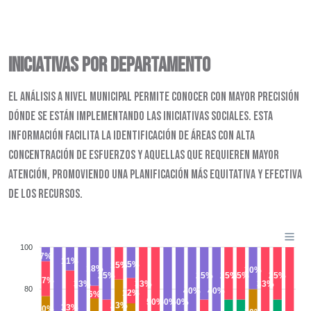
Iniciativas por Departamento
El análisis a nivel municipal permite conocer con mayor precisión
dónde se están implementando las iniciativas sociales. Esta
información facilita la identificación de áreas con alta
concentración de esfuerzos y aquellas que requieren mayor
atención, promoviendo una planificación más equitativa y efectiva
de los recursos.
100
7%
11%
15%
15%
18%
20%
25%
25%
25%
25%
25%
17%
33%
33%
33%
80
40%
40%
12%
6%
50%
50%
50%
23%
33%
10%